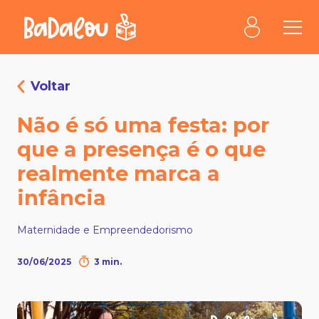
Voltar
Não é só uma festa: por
que a presença é o que
realmente marca a
infância
Maternidade e Empreendedorismo
30/06/2025
3 min.