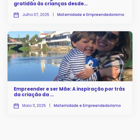
gratidão às crianças desde...
Julho 07, 2025
|
Maternidade e Empreendedorismo
Empreender e ser Mãe: A inspiração por trás
da criação da ...
Maio 11, 2025
|
Maternidade e Empreendedorismo