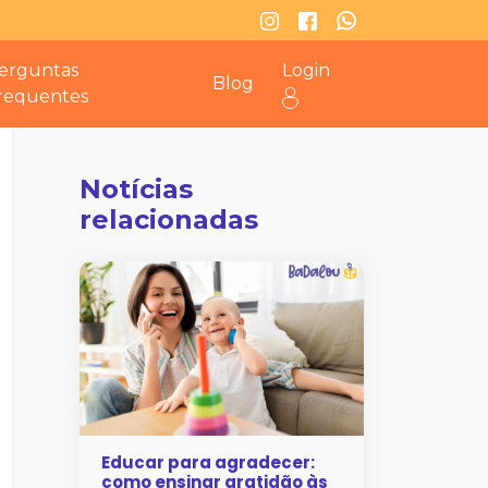
erguntas
Login
Blog
requentes
Notícias
relacionadas
Educar para agradecer:
como ensinar gratidão às