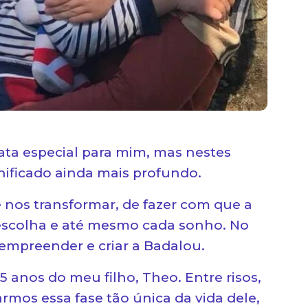
ata especial para mim, mas nestes
nificado ainda mais profundo.
 nos transformar, de fazer com que a
escolha e até mesmo cada sonho. No
 empreender e criar a Badalou.
 anos do meu filho, Theo. Entre risos,
armos essa fase tão única da vida dele,