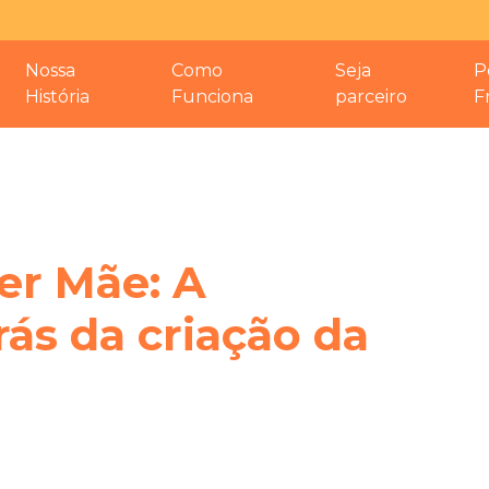
Nossa
Como
Seja
P
História
Funciona
parceiro
F
er Mãe: A
rás da criação da